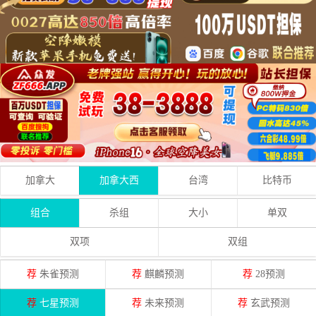
加拿大
加拿大西
台湾
比特币
组合
杀组
大小
单双
双项
双组
荐
朱雀预测
荐
麒麟预测
荐
28预测
荐
七星预测
荐
未来预测
荐
玄武预测